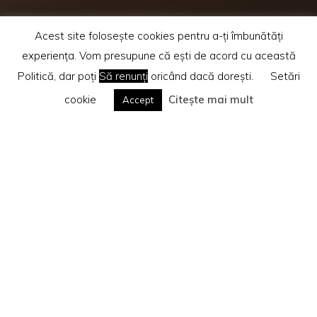
Acest site folosește cookies pentru a-ți îmbunătăți
experiența. Vom presupune că ești de acord cu această
Politică, dar poți
Să renunți
oricând dacă dorești.
Setări
cookie
Citește mai mult
Accept
Home
(Page 6)
Recenzii cărti
Te rog citește
Politica privind cookie-urile
Search
Caută