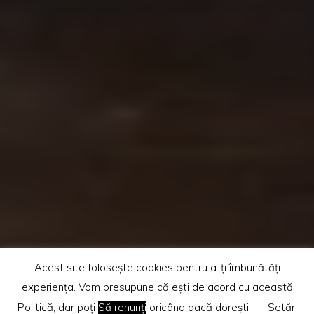
Acest site folosește cookies pentru a-ți îmbunătăți
experiența. Vom presupune că ești de acord cu această
Politică, dar poți
Să renunți
oricând dacă dorești.
Setări