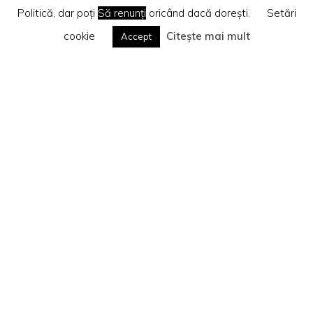
Politică, dar poți
Să renunți
oricând dacă dorești.
Setări
cookie
Citește mai mult
Accept
Home
Te rog citește
Politica privind cookie-urile
Search
Caută