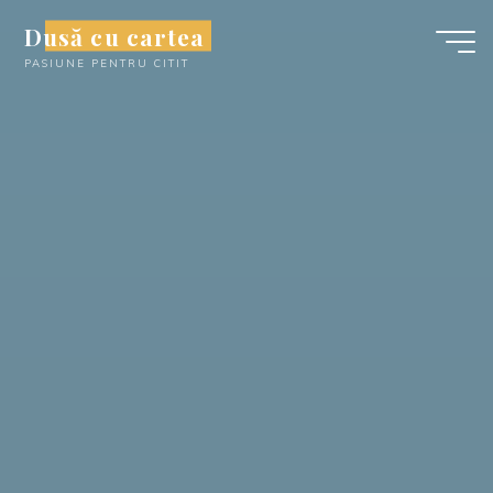
Skip
Dusă cu cartea
to
PASIUNE PENTRU CITIT
content