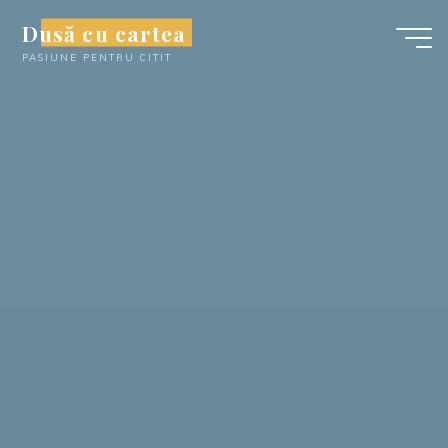
Skip
Dusă cu cartea
to
PASIUNE PENTRU CITIT
content