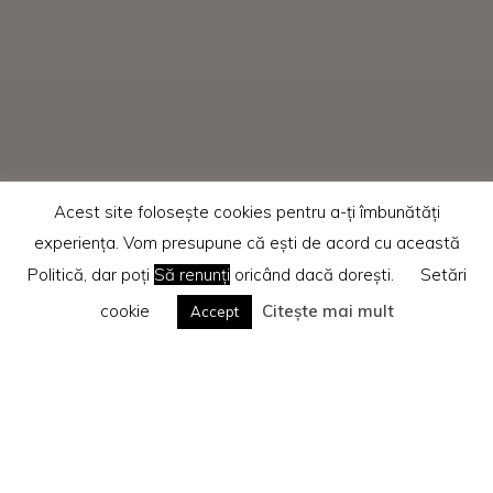
Acest site folosește cookies pentru a-ți îmbunătăți
experiența. Vom presupune că ești de acord cu această
Politică, dar poți
Să renunți
oricând dacă dorești.
Setări
cookie
Citește mai mult
Accept
Home
Diverse