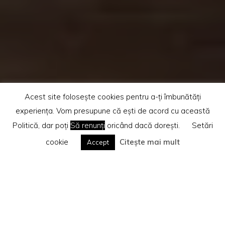
Acest site folosește cookies pentru a-ți îmbunătăți
experiența. Vom presupune că ești de acord cu această
Politică, dar poți
Să renunți
oricând dacă dorești.
Setări
cookie
Citește mai mult
Accept
Home