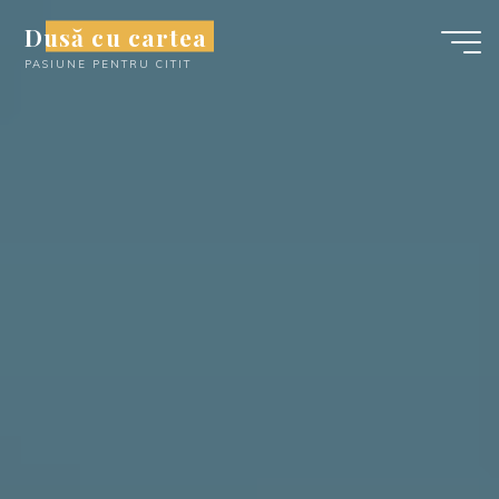
Skip
Dusă cu cartea
to
PASIUNE PENTRU CITIT
content