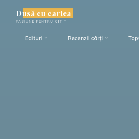
Skip
Dusă cu cartea
to
PASIUNE PENTRU CITIT
content
Edituri
Recenzii cărți
Topu