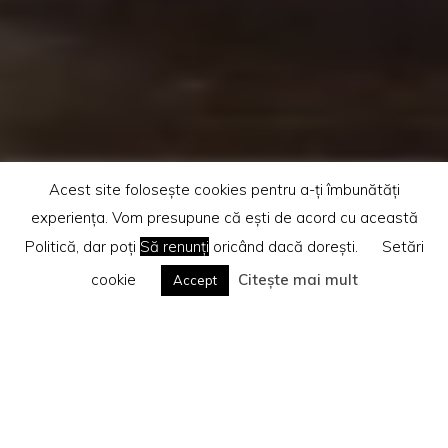
Acest site folosește cookies pentru a-ți îmbunătăți
experiența. Vom presupune că ești de acord cu această
Politică, dar poți
Să renunți
oricând dacă dorești.
Setări
cookie
Citește mai mult
Accept
Home