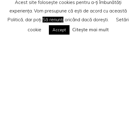
Acest site folosește cookies pentru a-ți îmbunătăți
experiența. Vom presupune că ești de acord cu această
Politică, dar poți
Să renunți
oricând dacă dorești.
Setări
cookie
Citește mai mult
Accept
Home
Te rog citește
Politica privind cookie-urile
Search
Caută