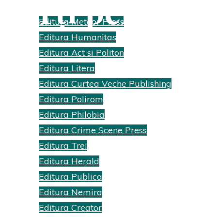
Cărți pentru c
Editura Meteor Press
Editura Humanitas
Home
Recenzii cărti
Archive for category "Cărți pentru copi
Editura Act si Politon
Editura Litera
Editura Curtea Veche Publishing
Editura Polirom
Editura Philobia
Editura Crime Scene Press
Editura Trei
Editura Herald
Editura Publica
Editura Nemira
Editura Creator