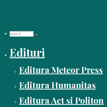
Skip
to
content
Search
Edituri
for:
Editura Meteor Press
Editura Humanitas
Editura Act si Politon