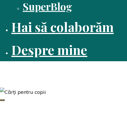
SuperBlog
Hai să colaborăm
Despre mine
Dusă cu cartea
Pasiune pentru citit
Edituri