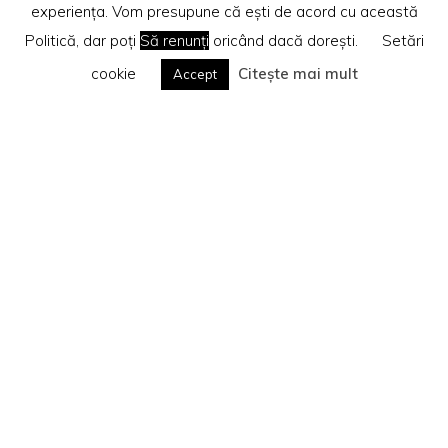
experiența. Vom presupune că ești de acord cu această
Politică, dar poți
Să renunți
oricând dacă dorești.
Setări
cookie
Citește mai mult
Accept
Home
Recenzii cărti
Cărți pentru copii
Te rog citește
Politica privind cookie-urile
Search
Caută