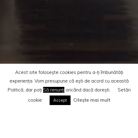
Acest site folosește cookies pentru a-ți îmbunătăți
experiența. Vom presupune că ești de acord cu această
Politică, dar poți
Să renunți
oricând dacă dorești.
Setări
cookie
Citește mai mult
Accept
Home