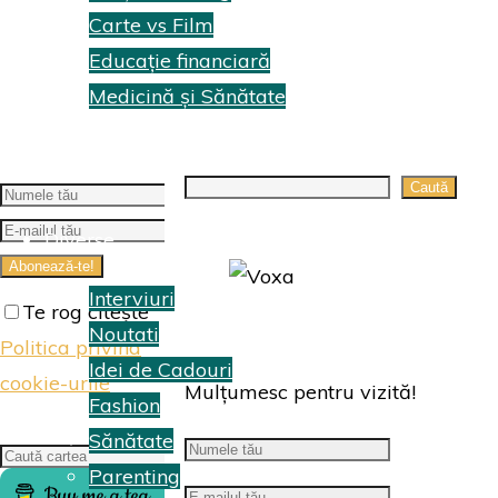
Carte vs Film
Educație financiară
Medicină și Sănătate
Topuri Cărti
Search
Caută
Diverse
Interviuri
Te rog citește
Noutati
Politica privind
Idei de Cadouri
cookie-urile
Mulțumesc pentru vizită!
Fashion
Sănătate
Search
Caută
Parenting