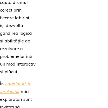
caută drumul
corect prin
fiecare labirint,
își dezvoltă
gândirea logică
și abilitățile de
rezolvare a
problemelor într-
un mod interactiv
și plăcut.
În
Labirinturi. În
jurul lumii
, micii
exploratori sunt
invitați să