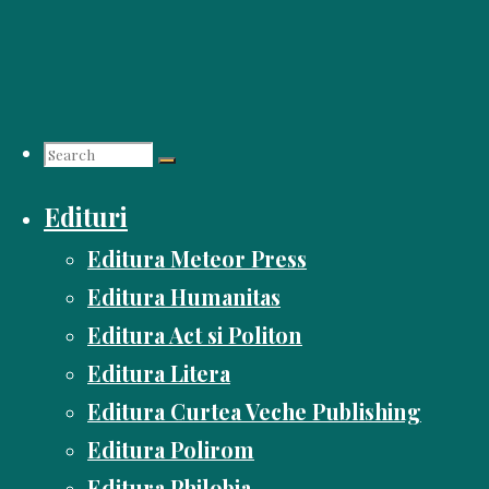
Skip
to
content
Search
Edituri
for:
Editura Meteor Press
Editura Humanitas
Editura Act si Politon
Editura Litera
Editura Curtea Veche Publishing
Editura Polirom
Editura Philobia