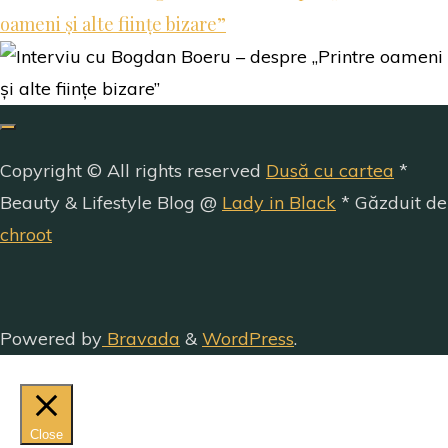
oameni și alte ființe bizare”
Copyright © All rights reserved
Dusă cu cartea
*
Beauty & Lifestyle Blog @
Lady in Black
* Găzduit de
chroot
Powered by
Bravada
&
WordPress
.
Close