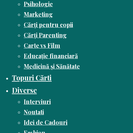
Psihologie
Marketing
Cărți pentru copii
Cărți Parenting
Carte vs Film
Educație financiară
Medicină și Sănătate
Topuri Cărti
Diverse
Interviuri
Noutati
Idei de Cadouri
Fashion