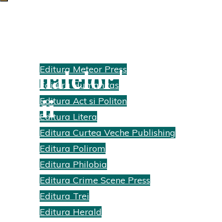
Labirinturi: Lumea
Edituri
Editura Meteor Press
animalelor | În jurul
Editura Humanitas
lumii
Editura Act si Politon
Editura Litera
Home
Recenzii cărti
Editura Curtea Veche Publishing
Labirinturi:
Editura Polirom
Lumea
Editura Philobia
animalelor | În
Editura Crime Scene Press
jurul lumii
Editura Trei
Editura Herald