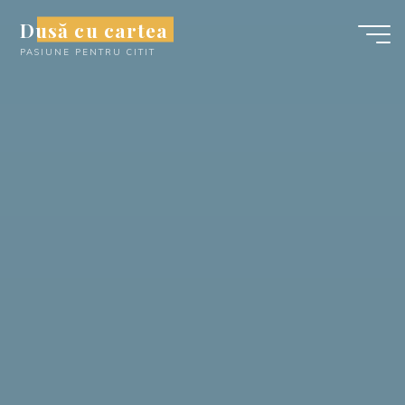
Skip
Dusă cu cartea
to
PASIUNE PENTRU CITIT
content