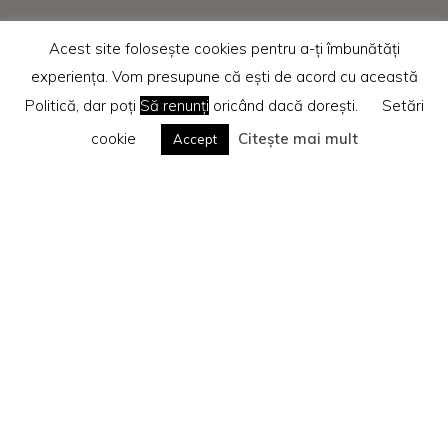
Acest site folosește cookies pentru a-ți îmbunătăți
experiența. Vom presupune că ești de acord cu această
Politică, dar poți
Să renunți
oricând dacă dorești.
Setări
cookie
Citește mai mult
Accept
Home
Recenzii cărti
Te rog citește
Politica privind cookie-urile
Search
Caută