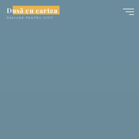
Skip
Dusă cu cartea
to
PASIUNE PENTRU CITIT
content