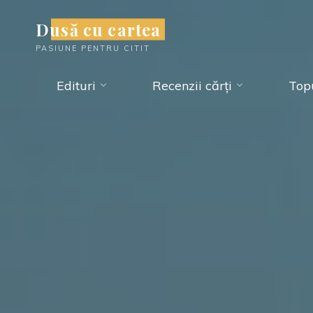
Skip
Dusă cu cartea
to
PASIUNE PENTRU CITIT
content
Edituri
Recenzii cărți
Topu