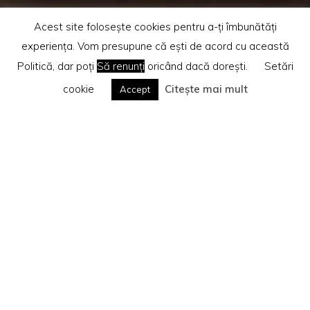
Acest site folosește cookies pentru a-ți îmbunătăți
experiența. Vom presupune că ești de acord cu această
Politică, dar poți
Să renunți
oricând dacă dorești.
Setări
cookie
Citește mai mult
Accept
Home
(Page 5)
Diverse
Te rog citește
Politica privind cookie-urile
Search
Caută