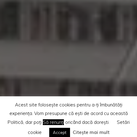
Acest site folosește cookies pentru a-ți îmbunătăți
experiența. Vom presupune că ești de acord cu această
Politică, dar poți
Să renunți
oricând dacă dorești.
Setări
cookie
Citește mai mult
Accept
Home
Diverse