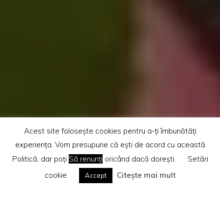
Acest site folosește cookies pentru a-ți îmbunătăți
experiența. Vom presupune că ești de acord cu această
Politică, dar poți
Să renunți
oricând dacă dorești.
Setări
cookie
Citește mai mult
Accept
Home
Diverse