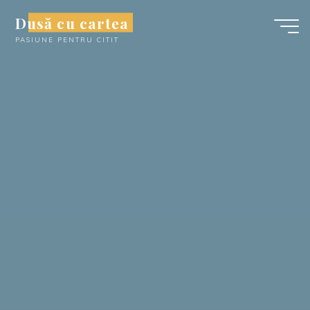
Skip
Dusă cu cartea
to
PASIUNE PENTRU CITIT
content