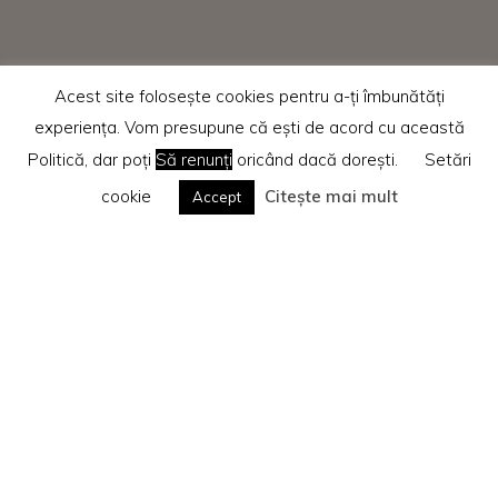
Acest site folosește cookies pentru a-ți îmbunătăți
experiența. Vom presupune că ești de acord cu această
Politică, dar poți
Să renunți
oricând dacă dorești.
Setări
cookie
Citește mai mult
Accept
Home
SuperBlog
Te rog citește
Politica privind cookie-urile