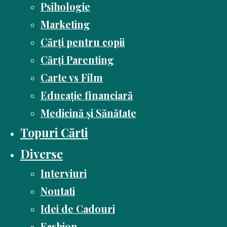
Psihologie
Marketing
Cărți pentru copii
Cărți Parenting
Carte vs Film
Educație financiară
Medicină și Sănătate
Topuri Cărti
Diverse
Interviuri
Noutati
Idei de Cadouri
Fashion