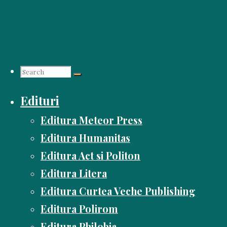
Skip
to
content
Search
Edituri
for:
Editura Meteor Press
Editura Humanitas
Editura Act si Politon
Editura Litera
Editura Curtea Veche Publishing
Editura Polirom
Editura Philobia