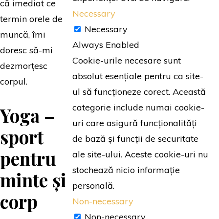
că imediat ce
Necessary
termin orele de
Necessary
muncă, îmi
Always Enabled
doresc să-mi
Cookie-urile necesare sunt
dezmorțesc
absolut esențiale pentru ca site-
corpul.
ul să funcționeze corect. Această
categorie include numai cookie-
Yoga –
uri care asigură funcționalități
sport
de bază și funcții de securitate
pentru
ale site-ului. Aceste cookie-uri nu
stochează nicio informație
minte și
personală.
corp
Non-necessary
Non-necessary