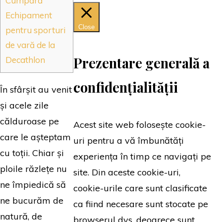
Cumpără
Echipament
Close
pentru sporturi
de vară de la
Prezentare generală a
Decathlon
confidențialității
În sfârșit au venit
și acele zile
călduroase pe
Acest site web folosește cookie-
care le așteptam
uri pentru a vă îmbunătăți
cu toții. Chiar și
experiența în timp ce navigați pe
ploile răzlețe nu
site. Din aceste cookie-uri,
ne împiedică să
cookie-urile care sunt clasificate
ne bucurăm de
ca fiind necesare sunt stocate pe
natură, de
browserul dvs. deoarece sunt