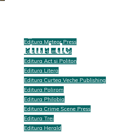
Echipament pentru
Edituri
Editura Meteor Press
sporturi de vară
Editura Humanitas
Home
Editura Act si Politon
Diverse
Editura Litera
Echipament
Editura Curtea Veche Publishing
pentru sporturi
Editura Polirom
de vară
Editura Philobia
Editura Crime Scene Press
Editura Trei
Editura Herald