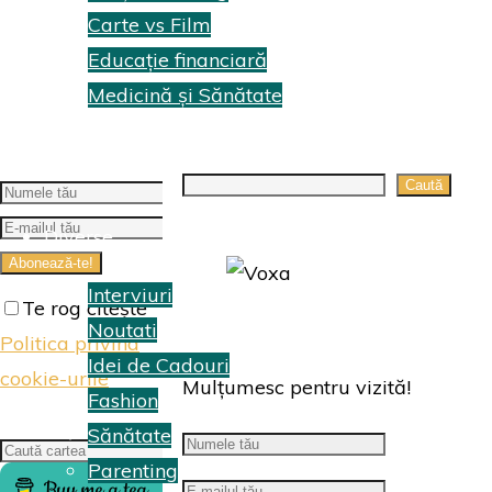
Carte vs Film
Educație financiară
Medicină și Sănătate
Topuri Cărti
Search
Caută
Diverse
Interviuri
Te rog citește
Noutati
Politica privind
Idei de Cadouri
cookie-urile
Mulțumesc pentru vizită!
Fashion
Sănătate
Search
Caută
Parenting