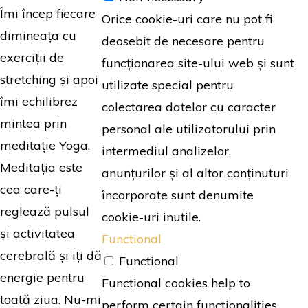
Îmi încep fiecare
Orice cookie-uri care nu pot fi
dimineața cu
deosebit de necesare pentru
exerciții de
funcționarea site-ului web și sunt
stretching și apoi
utilizate special pentru
îmi echilibrez
colectarea datelor cu caracter
mintea prin
personal ale utilizatorului prin
meditație Yoga.
intermediul analizelor,
Meditația este
anunțurilor și al altor conținuturi
cea care-ți
încorporate sunt denumite
reglează pulsul
cookie-uri inutile.
și activitatea
Functional
cerebrală și iți dă
Functional
energie pentru
Functional cookies help to
toată ziua. Nu-mi
perform certain functionalities