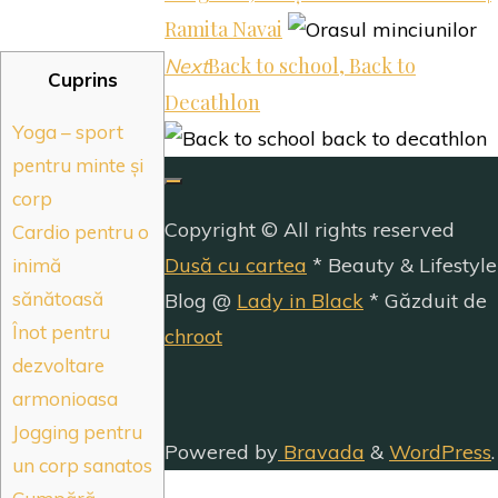
Ramita Navai
Back to school, Back to
Next
Cuprins
Decathlon
Yoga – sport
pentru minte și
corp
Copyright © All rights reserved
Cardio pentru o
Dusă cu cartea
* Beauty & Lifestyle
inimă
sănătoasă
Blog @
Lady in Black
* Găzduit de
Înot pentru
chroot
dezvoltare
armonioasa
Jogging pentru
Powered by
Bravada
&
WordPress
.
un corp sanatos