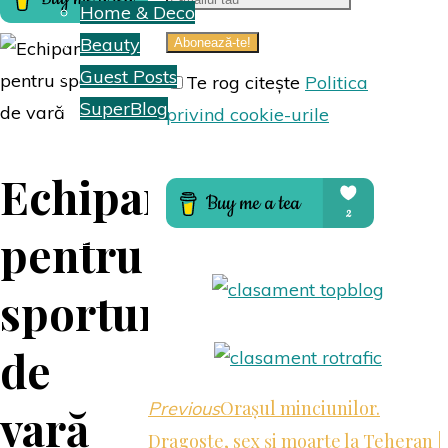
Home & Deco
Beauty
Guest Posts
Te rog citește
Politica
SuperBlog
privind cookie-urile
Hai să colaborăm
Echipament
pentru
Despre mine
sporturi
de
Orașul minciunilor.
Previous
vară
Dragoste, sex și moarte la Teheran |