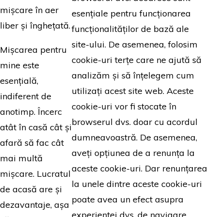
mișcare în aer
esențiale pentru funcționarea
liber și înghețată.
funcționalităților de bază ale
site-ului. De asemenea, folosim
Mișcarea pentru
cookie-uri terțe care ne ajută să
mine este
analizăm și să înțelegem cum
esențială,
utilizați acest site web. Aceste
indiferent de
cookie-uri vor fi stocate în
anotimp. Încerc
browserul dvs. doar cu acordul
atât în casă cât și
dumneavoastră. De asemenea,
afară să fac cât
aveți opțiunea de a renunța la
mai multă
aceste cookie-uri. Dar renunțarea
mișcare. Lucratul
la unele dintre aceste cookie-uri
de acasă are și
poate avea un efect asupra
dezavantaje, așa
experienței dvs. de navigare.