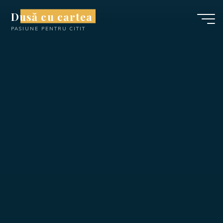
Skip
Dusă cu cartea
to
PASIUNE PENTRU CITIT
content