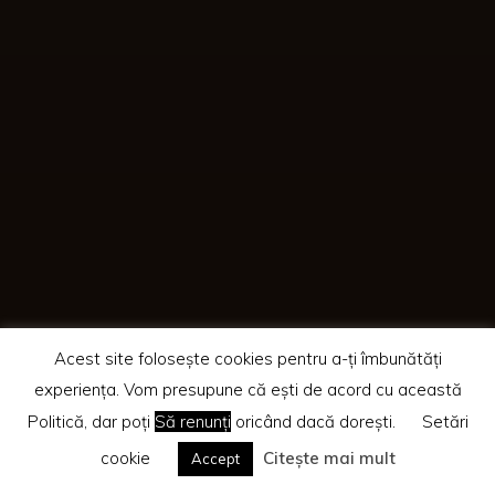
Acest site folosește cookies pentru a-ți îmbunătăți
experiența. Vom presupune că ești de acord cu această
Politică, dar poți
Să renunți
oricând dacă dorești.
Setări
cookie
Citește mai mult
Accept
Home
SuperBlog