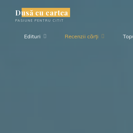
Skip
Dusă cu cartea
to
PASIUNE PENTRU CITIT
content
Edituri
Recenzii cărți
Topu