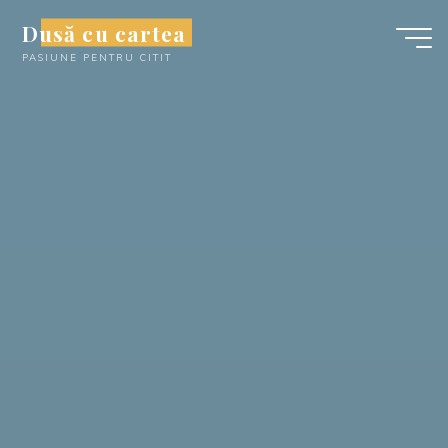
Skip
Dusă cu cartea
to
PASIUNE PENTRU CITIT
content