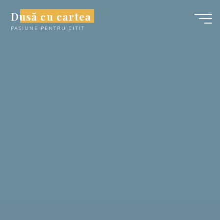
Skip
Dusă cu cartea
to
PASIUNE PENTRU CITIT
content