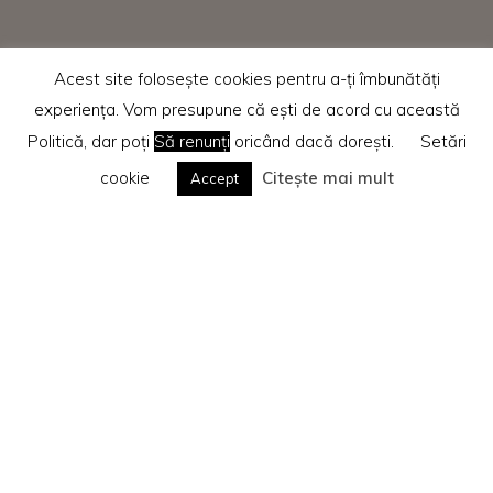
Acest site folosește cookies pentru a-ți îmbunătăți
experiența. Vom presupune că ești de acord cu această
Politică, dar poți
Să renunți
oricând dacă dorești.
Setări
cookie
Citește mai mult
Accept
Home
Recenzii cărti
Te rog citește
Politica privind cookie-urile
Search