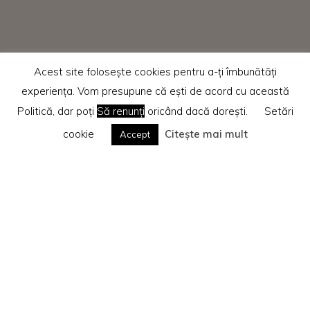
Acest site folosește cookies pentru a-ți îmbunătăți
experiența. Vom presupune că ești de acord cu această
Politică, dar poți
Să renunți
oricând dacă dorești.
Setări
cookie
Citește mai mult
Accept
Home
Recenzii cărti
Te rog citește
Politica privind cookie-urile