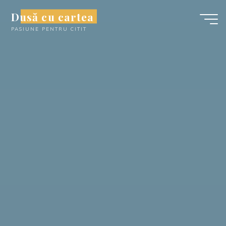
Skip
Dusă cu cartea
to
PASIUNE PENTRU CITIT
content