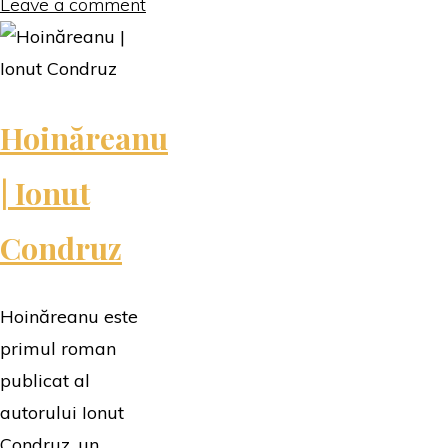
ți-
Leave a comment
a
spus
cineva
Hoinăreanu
ultima
dată:
| Ionut
Te
iubesc!?
Condruz
|
Adriana
Hoinăreanu este
Bogatu"
primul roman
publicat al
autorului Ionut
Condruz, un