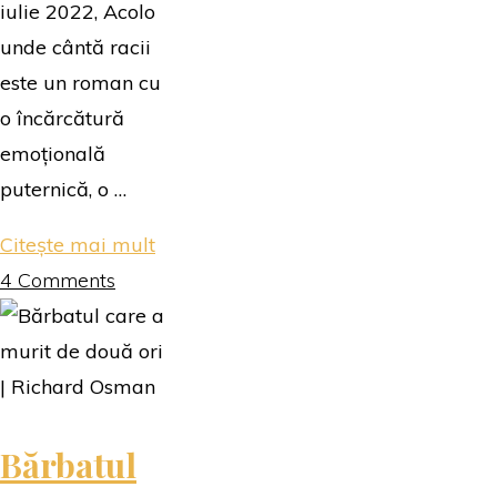
iulie 2022, Acolo
unde cântă racii
este un roman cu
o încărcătură
emoțională
puternică, o …
"Acolo
Citește mai mult
unde
4 Comments
cântă
racii
|
Delia
Bărbatul
Owens"