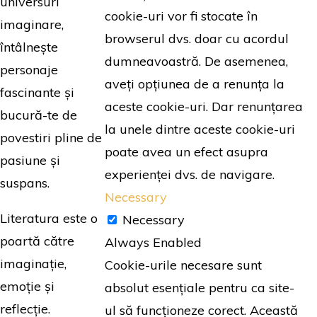
universuri
cookie-uri vor fi stocate în
imaginare,
browserul dvs. doar cu acordul
întâlnește
dumneavoastră. De asemenea,
personaje
aveți opțiunea de a renunța la
fascinante și
aceste cookie-uri. Dar renunțarea
bucură-te de
la unele dintre aceste cookie-uri
povestiri pline de
poate avea un efect asupra
pasiune și
experienței dvs. de navigare.
suspans.
Necessary
Literatura este o
Necessary
poartă către
Always Enabled
imaginație,
Cookie-urile necesare sunt
emoție și
absolut esențiale pentru ca site-
reflecție.
ul să funcționeze corect. Această