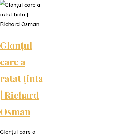
bibliotecă
|
George
Arion"
Glonțul
care a
ratat ținta
| Richard
Osman
Glonțul care a