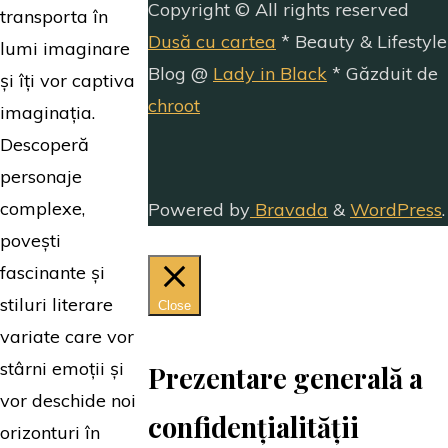
Copyright © All rights reserved
transporta în
Dusă cu cartea
* Beauty & Lifestyle
lumi imaginare
Blog @
Lady in Black
* Găzduit de
și îți vor captiva
chroot
imaginația.
Descoperă
personaje
complexe,
Powered by
Bravada
&
WordPress
.
povești
fascinante și
stiluri literare
Close
variate care vor
stârni emoții și
Prezentare generală a
vor deschide noi
confidențialității
orizonturi în