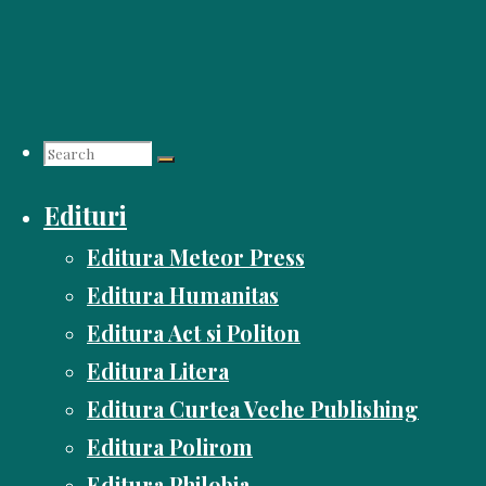
Skip
to
content
Search
Edituri
for:
Editura Meteor Press
Editura Humanitas
Editura Act si Politon
Editura Litera
Editura Curtea Veche Publishing
Editura Polirom
Editura Philobia