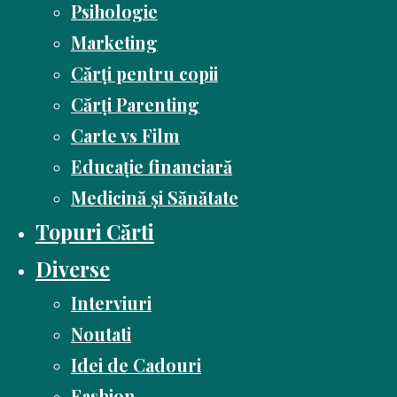
Psihologie
Marketing
Cărți pentru copii
Cărți Parenting
Carte vs Film
Educație financiară
Medicină și Sănătate
Topuri Cărti
Diverse
Interviuri
Noutati
Idei de Cadouri
Fashion