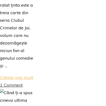
ratat ținta este a
treia carte din
seria Clubul
Crimelor de Joi,
volum care nu
dezamăgește
niciun fan al
genului comedie
și …
"Glonțul
Citește mai mult
care
1 Comment
a
ratat