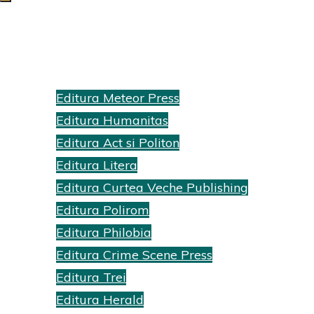
Beletristică
Edituri
Editura Meteor Press
Home
Recenzii cărti
Editura Humanitas
Archive for
Editura Act si Politon
category
Editura Litera
"Beletristică"
Editura Curtea Veche Publishing
(Page 5)
Editura Polirom
Editura Philobia
Editura Crime Scene Press
Editura Trei
Editura Herald