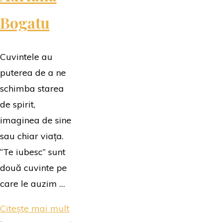
Bogatu
Cuvintele au
puterea de a ne
schimba starea
de spirit,
imaginea de sine
sau chiar viața.
“Te iubesc” sunt
două cuvinte pe
care le auzim …
"Când
Citește mai mult