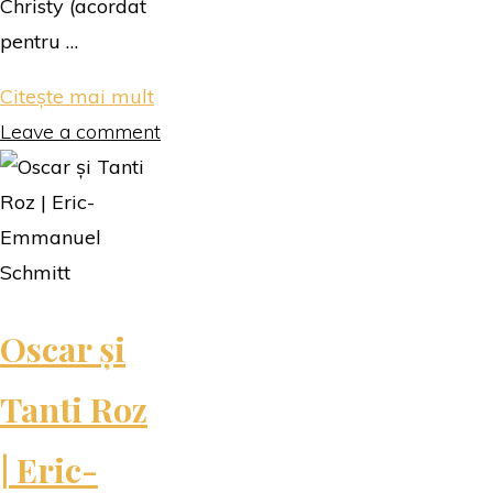
Christy (acordat
pentru …
"Capela
Citește mai mult
de
Leave a comment
nuntă
|
Rachel
Hauck"
Oscar și
Tanti Roz
| Eric-