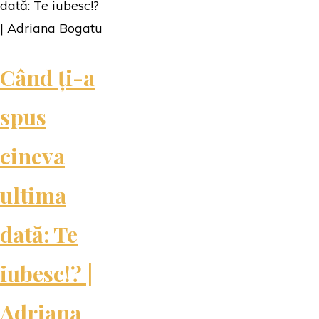
ținta
|
Richard
Când ți-a
Osman"
spus
cineva
ultima
dată: Te
iubesc!? |
Adriana