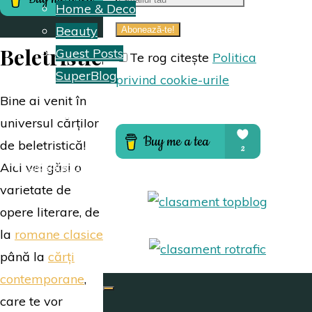
Home & Deco
Beauty
Beletristică
Guest Posts
Te rog citește
Politica
SuperBlog
privind cookie-urile
Bine ai venit în
Hai să colaborăm
universul cărților
de beletristică!
Despre mine
Aici vei găsi o
varietate de
opere literare, de
la
romane clasice
până la
cărți
contemporane
,
care te vor