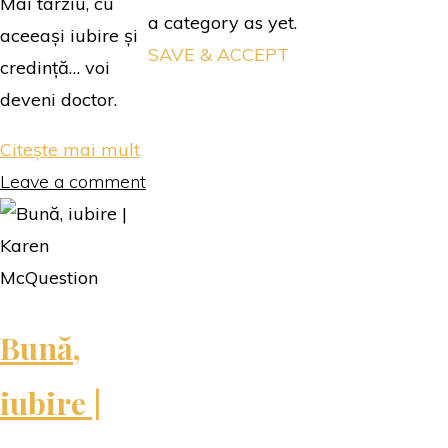
Mai târziu, cu
a category as yet.
aceeași iubire și
SAVE & ACCEPT
credință… voi
deveni doctor.
"Radiografia
Citește mai mult
suferinței
Leave a comment
și
a
vindecării
|
Bună,
Denisa
Grigoraș"
iubire |