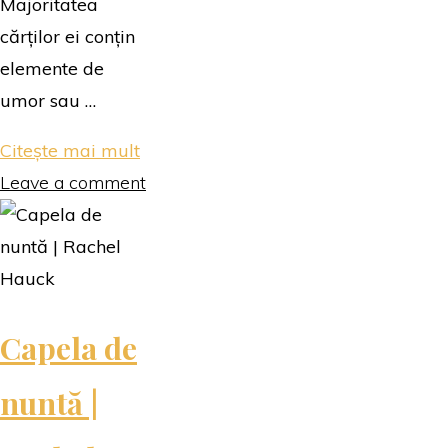
Majoritatea
cărților ei conțin
elemente de
umor sau …
"Bună,
Citește mai mult
iubire
Leave a comment
|
Karen
McQuestion"
Capela de
nuntă |