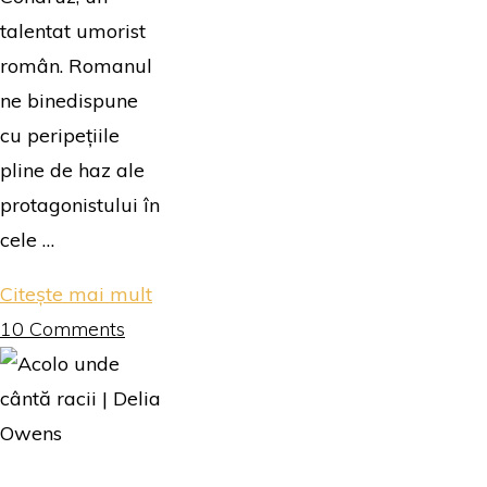
talentat umorist
român. Romanul
ne binedispune
cu peripețiile
pline de haz ale
protagonistului în
cele …
"Hoinăreanu
Citește mai mult
|
10 Comments
Ionut
Condruz"