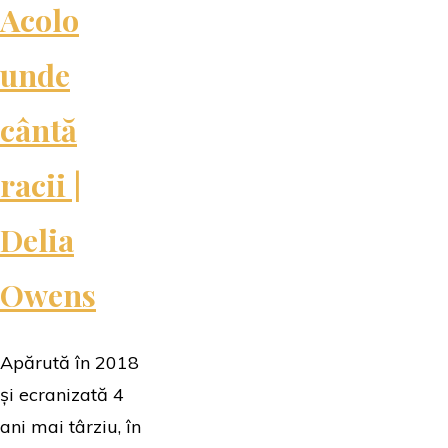
Acolo
unde
cântă
racii |
Delia
Owens
Apărută în 2018
și ecranizată 4
ani mai târziu, în