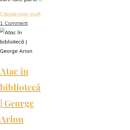
"Oscar
Citește mai mult
și
1 Comment
Tanti
Roz
|
Eric-
Atac în
Emmanuel
Schmitt"
bibliotecă
| George
Arion