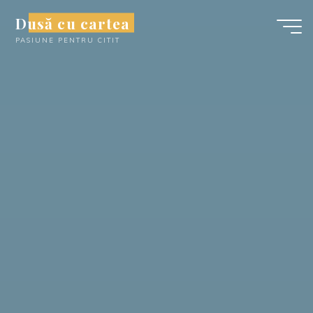
Skip
Dusă cu cartea
to
PASIUNE PENTRU CITIT
content