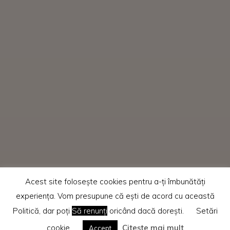
Acest site folosește cookies pentru a-ți îmbunătăți
experiența. Vom presupune că ești de acord cu această
Politică, dar poți
Să renunți
oricând dacă dorești.
Setări
cookie
Citește mai mult
Accept