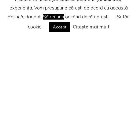
experiența. Vom presupune că ești de acord cu această
Politică, dar poți
Să renunți
oricând dacă dorești.
Setări
cookie
Citește mai mult
Accept
Home
Recenzii cărti
Te rog citește
Politica privind cookie-urile
Search
Caută