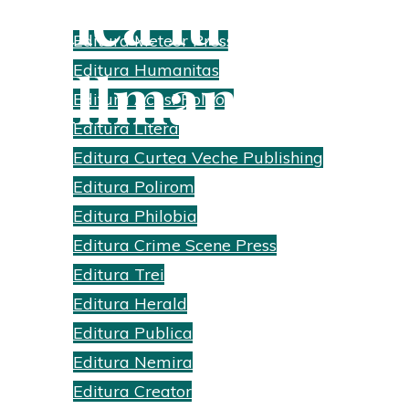
Calea luptător
Editura Meteor Press
Millman
Editura Humanitas
Editura Act si Politon
Editura Litera
Home
Recenzii cărti
Calea luptătorului pașnic | Dan Millma
Editura Curtea Veche Publishing
Editura Polirom
Editura Philobia
Editura Crime Scene Press
Editura Trei
Editura Herald
Editura Publica
Editura Nemira
Editura Creator