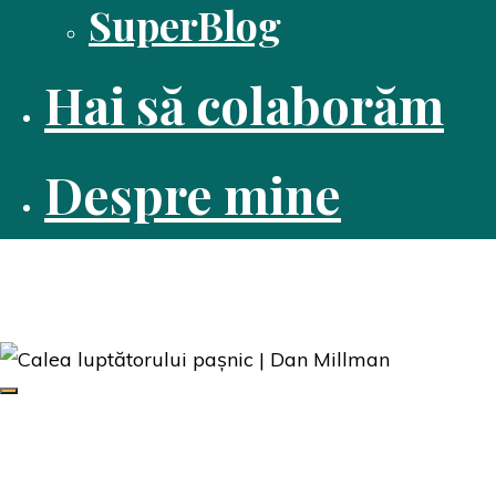
SuperBlog
Hai să colaborăm
Despre mine
Dusă cu cartea
Pasiune pentru citit
Edituri