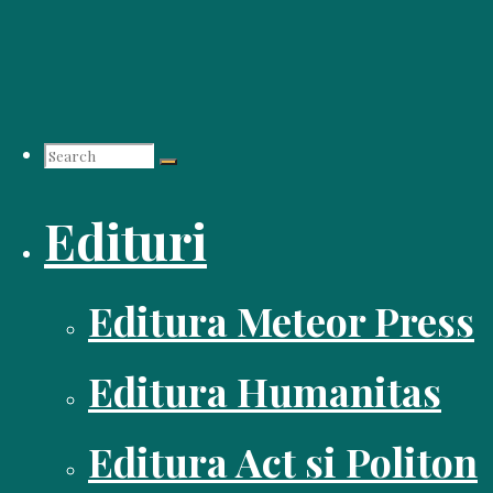
Skip
to
content
Search
Edituri
for:
Editura Meteor Press
Editura Humanitas
Editura Act si Politon