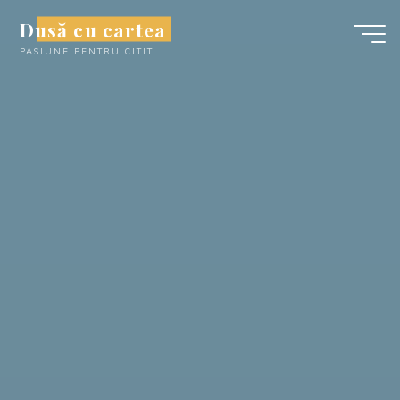
Skip
Dusă cu cartea
to
PASIUNE PENTRU CITIT
content