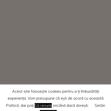
Acest site folosește cookies pentru a-ți îmbunătăți
experiența. Vom presupune că ești de acord cu această
Politică, dar poți
Să renunți
oricând dacă dorești.
Setări