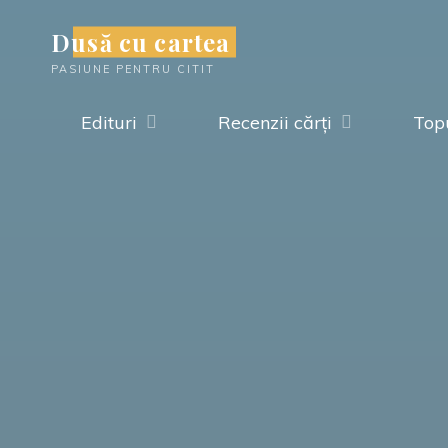
Skip
Dusă cu cartea
to
PASIUNE PENTRU CITIT
content
Edituri
Recenzii cărți
Topu