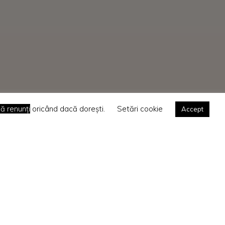
ă renunți
oricând dacă dorești.
Setări cookie
Accept
Search
Ca