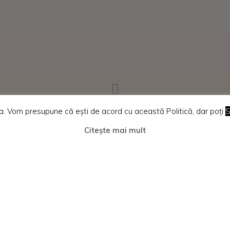
ța. Vom presupune că ești de acord cu această Politică, dar poți
S
Home
Search results for "Michael E. Long"
Citește mai mult