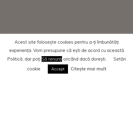
Acest site folosește cookies pentru a-ți îmbunătăți
experiența. Vom presupune că ești de acord cu această
Politică, dar poți
Să renunți
oricând dacă dorești.
Setări
cookie
Citește mai mult
Accept
Home
Recenzii cărti
Te rog citește
Politica privind cookie-urile