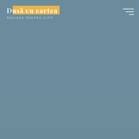
Skip
Dusă cu cartea
to
PASIUNE PENTRU CITIT
content