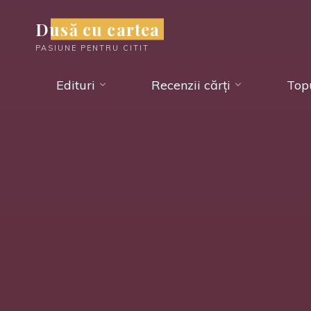
Skip
Dusă cu cartea
to
PASIUNE PENTRU CITIT
content
Edituri
Recenzii cărți
Topu