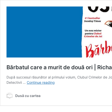
Bărbatul care a murit de două ori | Ric
După succesul răsunător al primului volum, Clubul Crimelor de Jo
Bărbatul
Detectivii …
Continue reading
care
a
Dusă cu cartea
murit
de
două