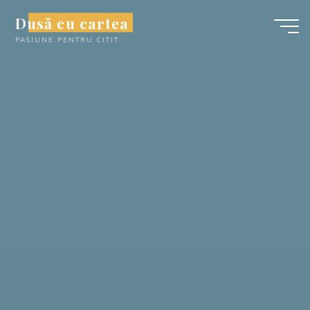
Skip
Dusă cu cartea
to
PASIUNE PENTRU CITIT
content