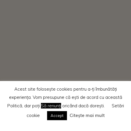
Acest site folosește cookies pentru a-ți îmbunătăți
experiența. Vom presupune că ești de acord cu această
Politică, dar poți
Să renunți
oricând dacă dorești.
Setări
cookie
Citește mai mult
Accept
Home
Recenzii cărti