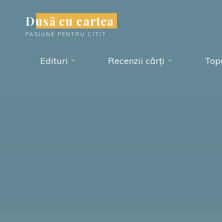
Skip
Dusă cu cartea
to
PASIUNE PENTRU CITIT
content
Edituri
Recenzii cărți
Topu