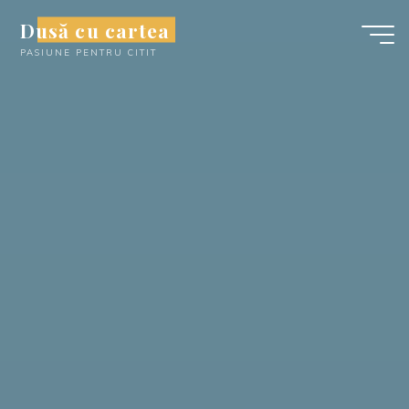
Skip
Dusă cu cartea
to
PASIUNE PENTRU CITIT
content