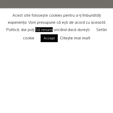
Acest site folosește cookies pentru a-ți îmbunătăți
experiența. Vom presupune că ești de acord cu această
Politică, dar poți
Să renunți
oricând dacă dorești.
Setări
cookie
Citește mai mult
Accept
Home
Recenzii cărti
Cărți Parenting
Te rog citește
Politica privind cookie-urile
Search