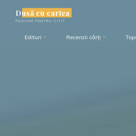
Skip
Dusă cu cartea
to
PASIUNE PENTRU CITIT
content
Edituri
Recenzii cărți
Topu