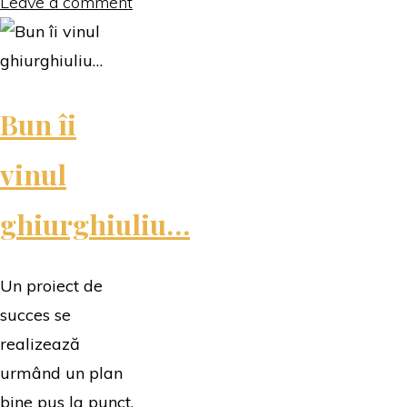
Sarbatoare,
Leave a comment
este
Crăciun…"
Bun îi
vinul
ghiurghiuliu…
Un proiect de
succes se
realizează
urmând un plan
bine pus la punct.