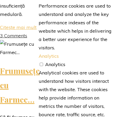
Performance cookies are used to
insuficiență
understand and analyze the key
medulară.
performance indexes of the
"Celule
Citește mai mult
website which helps in delivering
stem
3 Comments
a better user experience for the
–
visitors.
între
Analytics
mit
Analytics
Frumusețe
și
Analytical cookies are used to
realitate"
understand how visitors interact
cu
with the website. These cookies
Farmec…
help provide information on
metrics the number of visitors,
bounce rate, traffic source, etc.