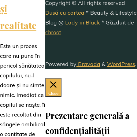
Copyright © All rights reserved
și
Dusă cu cartea
* Beauty & Lifestyle
realitate
Blog @
Lady in Black
* Găzduit de
chroot
Este un proces
care nu pune în
Powered by
Bravada
&
WordPress
.
pericol sănătatea
copilului, nu-l
doare și nu simte
Close
nimic. Imediat ce
copilul se naște, îi
Prezentare generală a
este recoltat din
sângele ombilical
confidențialității
o cantitate de