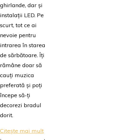
ghirlande, dar și
instalații LED. Pe
scurt, tot ce ai
nevoie pentru
intrarea în starea
de sărbătoare. Îți
rămâne doar să
cauți muzica
preferată și poți
începe să-ți
decorezi bradul
dorit.
"E-
Citește mai mult