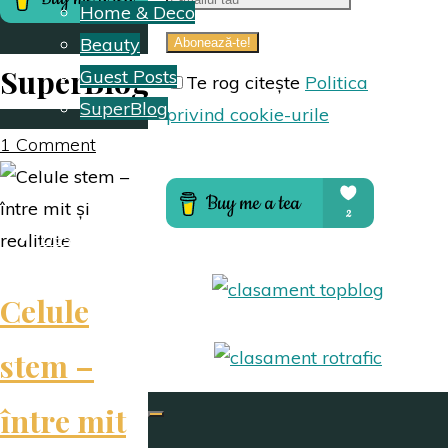
Home & Deco
Beauty
SuperBlog
Guest Posts
Te rog citește
Politica
SuperBlog
privind cookie-urile
1 Comment
Hai să colaborăm
Despre mine
Celule
stem –
între mit