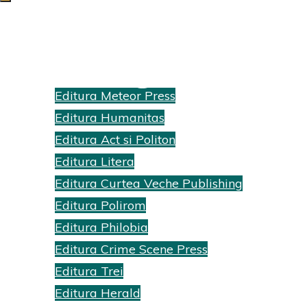
SuperBlog
Edituri
Editura Meteor Press
Home
Archive for
Editura Humanitas
category
Editura Act si Politon
"SuperBlog"
Editura Litera
(Page 2)
Editura Curtea Veche Publishing
Editura Polirom
Editura Philobia
Editura Crime Scene Press
Editura Trei
Editura Herald