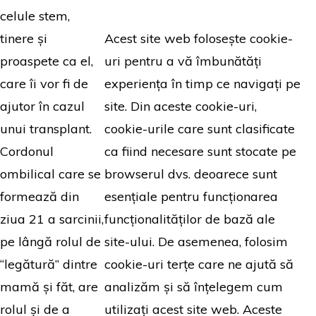
celule stem,
Acest site web folosește cookie-
tinere și
uri pentru a vă îmbunătăți
proaspete ca el,
experiența în timp ce navigați pe
care îi vor fi de
site. Din aceste cookie-uri,
ajutor în cazul
cookie-urile care sunt clasificate
unui transplant.
ca fiind necesare sunt stocate pe
Cordonul
browserul dvs. deoarece sunt
ombilical care se
esențiale pentru funcționarea
formează din
funcționalităților de bază ale
ziua 21 a sarcinii,
site-ului. De asemenea, folosim
pe lângă rolul de
cookie-uri terțe care ne ajută să
“legătură” dintre
analizăm și să înțelegem cum
mamă și făt, are
utilizați acest site web. Aceste
rolul și de a