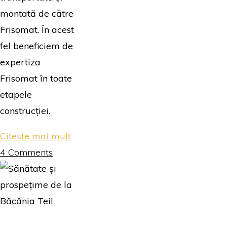
montată de către
Frisomat. În acest
fel beneficiem de
expertiza
Frisomat în toate
etapele
construcției.
"Bun
Citește mai mult
îi
4 Comments
vinul
ghiurghiuliu…"