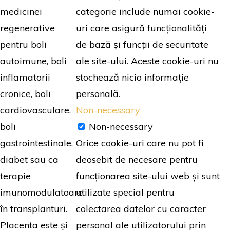
categorie include numai cookie-
medicinei
uri care asigură funcționalități
regenerative
de bază și funcții de securitate
pentru boli
ale site-ului. Aceste cookie-uri nu
autoimune, boli
stochează nicio informație
inflamatorii
personală.
cronice, boli
Non-necessary
cardiovasculare,
Non-necessary
boli
Orice cookie-uri care nu pot fi
gastrointestinale,
deosebit de necesare pentru
diabet sau ca
funcționarea site-ului web și sunt
terapie
utilizate special pentru
imunomodulatoare
colectarea datelor cu caracter
în transplanturi.
personal ale utilizatorului prin
Placenta este și