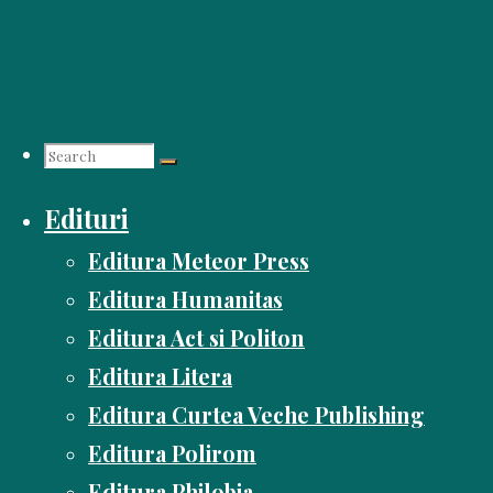
Skip
to
content
Search
Edituri
for:
Editura Meteor Press
Editura Humanitas
Editura Act si Politon
Editura Litera
Editura Curtea Veche Publishing
Editura Polirom
Editura Philobia