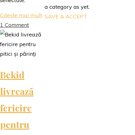
senectute.
a category as yet.
"Frumusețe
Citește mai mult
SAVE & ACCEPT
cu
1 Comment
Farmec…"
Bekid
livrează
fericire
pentru