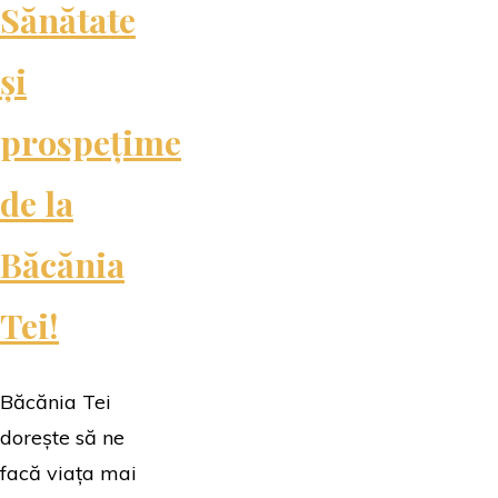
Sănătate
și
prospețime
de la
Băcănia
Tei!
Băcănia Tei
dorește să ne
facă viața mai