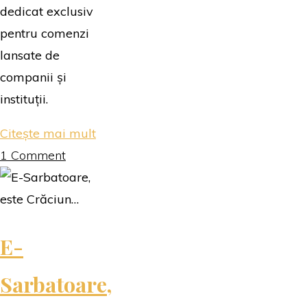
dedicat exclusiv
pentru comenzi
lansate de
companii și
instituții.
"Mai
Citește mai mult
bine
1 Comment
prevenim,
decât
să
E-
tratăm!"
Sarbatoare,