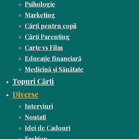
Psihologie
Marketing
Cărți pentru copii
Cărți Parenting
Carte vs Film
Educație financiară
Medicină și Sănătate
Topuri Cărti
Diverse
Interviuri
Noutati
Idei de Cadouri
Fashion