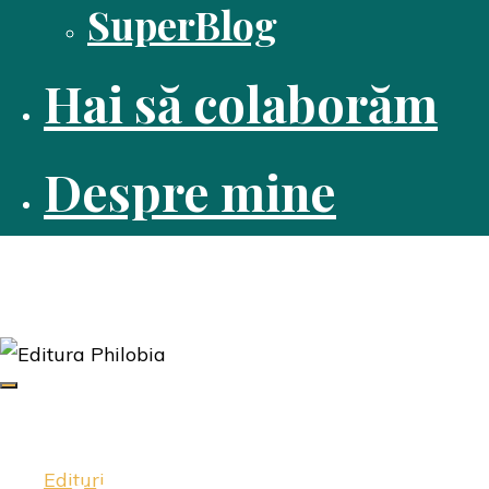
SuperBlog
Hai să colaborăm
Despre mine
Dusă cu cartea
Pasiune pentru citit
Edituri