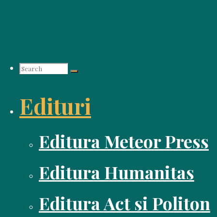
Skip
to
content
Search
Edituri
for:
Editura Meteor Press
Editura Humanitas
Editura Act si Politon