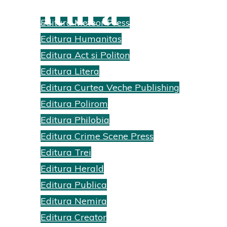
Editura Philob
Editura Meteor Press
Editura Humanitas
Home
Posts tagged "Editura Philobia"
(Page 2)
Editura Act si Politon
Editura Litera
Editura Curtea Veche Publishing
Editura Polirom
Editura Philobia
Editura Crime Scene Press
Editura Trei
Editura Herald
Editura Publica
Editura Nemira
Editura Creator