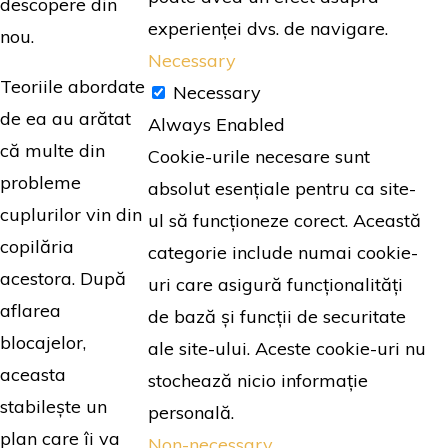
descopere din
experienței dvs. de navigare.
nou.
Necessary
Teoriile abordate
Necessary
de ea au arătat
Always Enabled
că multe din
Cookie-urile necesare sunt
probleme
absolut esențiale pentru ca site-
cuplurilor vin din
ul să funcționeze corect. Această
copilăria
categorie include numai cookie-
acestora. După
uri care asigură funcționalități
aflarea
de bază și funcții de securitate
blocajelor,
ale site-ului. Aceste cookie-uri nu
aceasta
stochează nicio informație
stabilește un
personală.
plan care îi va
Non-necessary