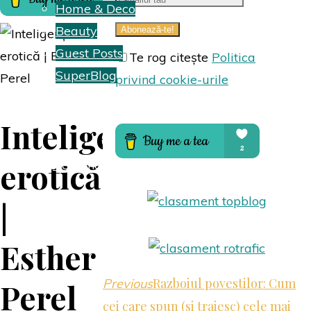
Home & Deco
Beauty
Guest Posts
Te rog citește
Politica
SuperBlog
privind cookie-urile
Hai să colaborăm
Inteligența
erotică
Despre mine
|
Esther
Razboiul povestilor: Cum
Previous
Perel
cei care spun (si traiesc) cele mai