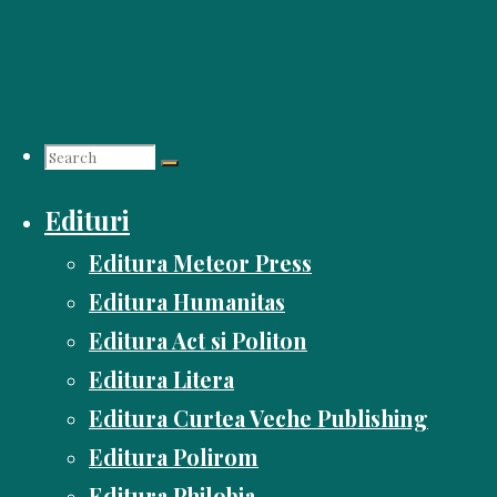
Skip
to
content
Search
Edituri
for:
Editura Meteor Press
Editura Humanitas
Editura Act si Politon
Editura Litera
Editura Curtea Veche Publishing
Editura Polirom
Editura Philobia