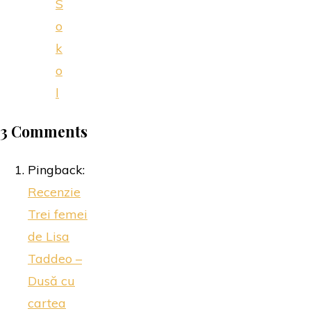
S
o
k
o
l
3 Comments
Pingback:
Recenzie
Trei femei
de Lisa
Taddeo –
Dusă cu
cartea