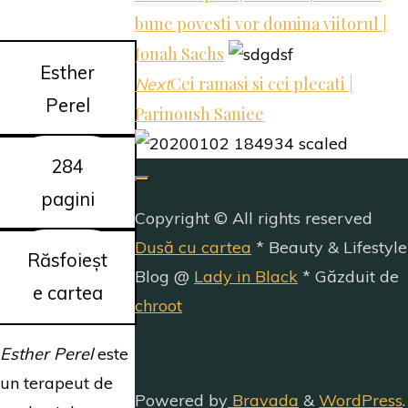
bune povesti vor domina viitorul |
Jonah Sachs
Esther
Cei ramasi si cei plecati |
Next
Perel
Parinoush Saniee
284
pagini
Copyright © All rights reserved
Dusă cu cartea
* Beauty & Lifestyle
Răsfoieșt
Blog @
Lady in Black
* Găzduit de
e cartea
chroot
Esther Perel
este
un terapeut de
Powered by
Bravada
&
WordPress
.