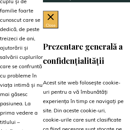
cuplu și de
familie foarte
cunoscut care se
Close
dedică, de peste
treizeci de ani,
Prezentare generală a
ajutorării și
salvării cuplurilor
confidențialității
care se confruntă
cu probleme în
Acest site web folosește cookie-
viața intimă și nu
uri pentru a vă îmbunătăți
mai găsesc
experiența în timp ce navigați pe
pasiunea. La
site. Din aceste cookie-uri,
prima vedere a
cookie-urile care sunt clasificate
titlului –
ca fiind necesare sunt stocate pe