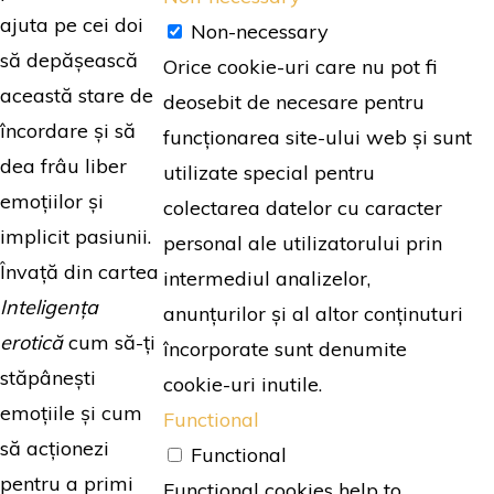
ajuta pe cei doi
Non-necessary
să depășească
Orice cookie-uri care nu pot fi
această stare de
deosebit de necesare pentru
încordare și să
funcționarea site-ului web și sunt
dea frâu liber
utilizate special pentru
emoțiilor și
colectarea datelor cu caracter
implicit pasiunii.
personal ale utilizatorului prin
Învață din cartea
intermediul analizelor,
Inteligența
anunțurilor și al altor conținuturi
erotică
cum să-ți
încorporate sunt denumite
stăpânești
cookie-uri inutile.
emoțiile și cum
Functional
să acționezi
Functional
pentru a primi
Functional cookies help to