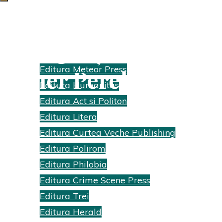
Inteligența erotică |
Edituri
Editura Meteor Press
Esther Perel
Editura Humanitas
Home
Editura Act si Politon
Recenzii cărti
Editura Litera
Inteligența
Editura Curtea Veche Publishing
erotică | Esther
Editura Polirom
Perel
Editura Philobia
Editura Crime Scene Press
Editura Trei
Editura Herald