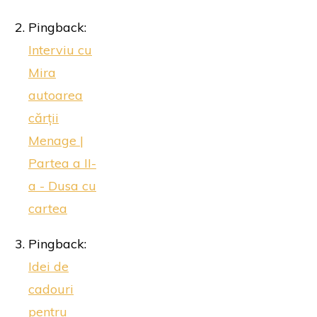
Pingback:
Interviu cu
Mira
autoarea
cărții
Menage |
Partea a II-
a - Dusa cu
cartea
Pingback:
Idei de
cadouri
pentru