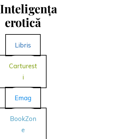
Inteligența
erotică
Libris
Carturest
i
Emag
BookZon
e