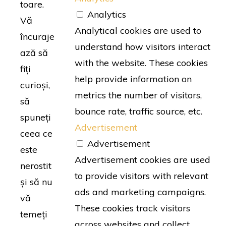
toare.
Analytics
Vă
Analytical cookies are used to
încuraje
understand how visitors interact
ază să
with the website. These cookies
fiți
help provide information on
curioși,
metrics the number of visitors,
să
bounce rate, traffic source, etc.
spuneți
Advertisement
ceea ce
Advertisement
este
Advertisement cookies are used
nerostit
to provide visitors with relevant
și să nu
ads and marketing campaigns.
vă
These cookies track visitors
temeți
across websites and collect