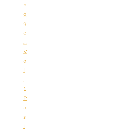
n
a
g
e
…
V
o
l
.
1
P
a
s
i