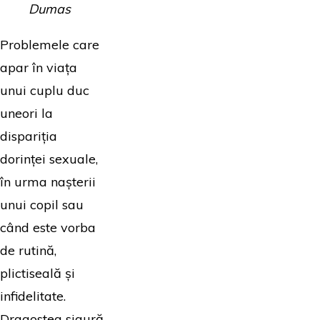
Dumas
Problemele care
apar în viața
unui cuplu duc
uneori la
dispariția
dorinței sexuale,
în urma nașterii
unui copil sau
când este vorba
de rutină,
plictiseală și
infidelitate.
Dragostea sigură