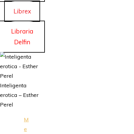
Librex
Libraria
Delfin
Inteligenta
erotica – Esther
Perel
M
e