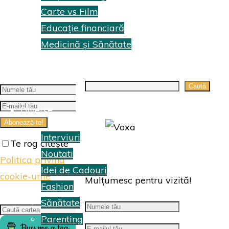
Carte vs Film
Educație financiară
Medicină și Sănătate
Topuri Cărti
Search
Caută
Diverse
Interviuri
Te rog citește
Noutati
Politica privind
Idei de Cadouri
cookie-urile
Mulțumesc pentru vizită!
Fashion
Sănătate
Search
Caută
Parenting