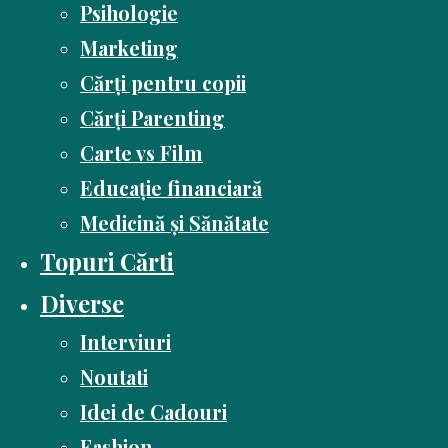
Psihologie
Marketing
Cărți pentru copii
Cărți Parenting
Carte vs Film
Educație financiară
Medicină și Sănătate
Topuri Cărti
Diverse
Interviuri
Noutati
Idei de Cadouri
Fashion