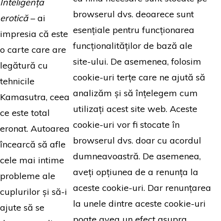
Inteligența
browserul dvs. deoarece sunt
erotică
– ai
esențiale pentru funcționarea
impresia că este
funcționalităților de bază ale
o carte care are
site-ului. De asemenea, folosim
legătură cu
cookie-uri terțe care ne ajută să
tehnicile
analizăm și să înțelegem cum
Kamasutra, ceea
utilizați acest site web. Aceste
ce este total
cookie-uri vor fi stocate în
eronat. Autoarea
browserul dvs. doar cu acordul
încearcă să afle
dumneavoastră. De asemenea,
cele mai intime
aveți opțiunea de a renunța la
probleme ale
aceste cookie-uri. Dar renunțarea
cuplurilor și să-i
la unele dintre aceste cookie-uri
ajute să se
poate avea un efect asupra