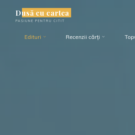
Skip
Dusă cu cartea
to
PASIUNE PENTRU CITIT
content
Edituri
Recenzii cărți
Topu