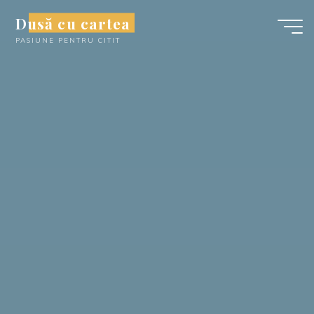
Skip
Dusă cu cartea
to
PASIUNE PENTRU CITIT
content