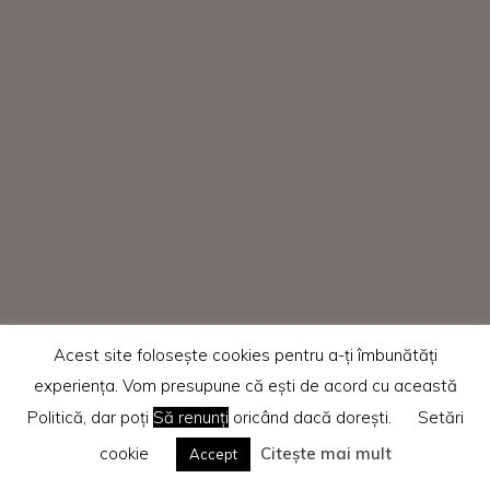
Acest site folosește cookies pentru a-ți îmbunătăți
experiența. Vom presupune că ești de acord cu această
Politică, dar poți
Să renunți
oricând dacă dorești.
Setări
cookie
Citește mai mult
Accept
Home
Recenzii cărti