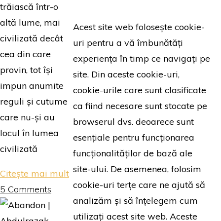
trăiască într-o
altă lume, mai
Acest site web folosește cookie-
civilizată decât
uri pentru a vă îmbunătăți
cea din care
experiența în timp ce navigați pe
provin, tot își
site. Din aceste cookie-uri,
impun anumite
cookie-urile care sunt clasificate
reguli și cutume
ca fiind necesare sunt stocate pe
care nu-și au
browserul dvs. deoarece sunt
locul în lumea
esențiale pentru funcționarea
civilizată
funcționalităților de bază ale
site-ului. De asemenea, folosim
"Necredincioasa
Citește mai mult
cookie-uri terțe care ne ajută să
|
5 Comments
analizăm și să înțelegem cum
Ayaan
utilizați acest site web. Aceste
Hirsi