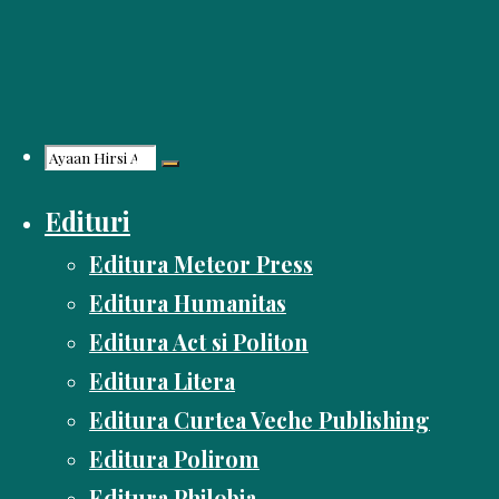
Skip
to
content
Search
Edituri
for:
Editura Meteor Press
Editura Humanitas
Editura Act si Politon
Editura Litera
Editura Curtea Veche Publishing
Editura Polirom
Editura Philobia