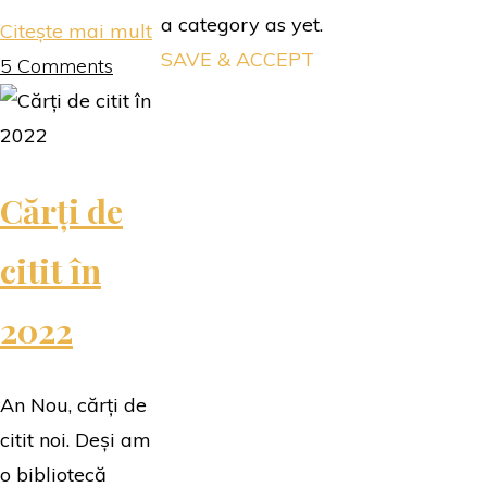
a category as yet.
"Top
Citește mai mult
SAVE & ACCEPT
cărți
5 Comments
2023"
Cărți de
citit în
2022
An Nou, cărți de
citit noi. Deși am
o bibliotecă