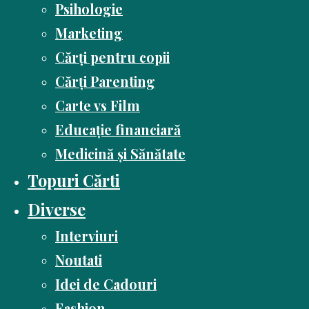
Psihologie
Marketing
Cărți pentru copii
Cărți Parenting
Carte vs Film
Educație financiară
Medicină și Sănătate
Topuri Cărti
Diverse
Interviuri
Noutati
Idei de Cadouri
Fashion