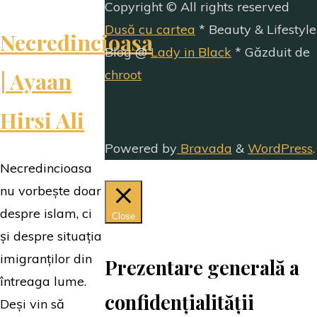
Copyright © All rights reserved
Dusă cu cartea
* Beauty & Lifestyle
Necredincioasa
Blog @
Lady in Black
* Găzduit de
| Ayaan
chroot
Hirsi Ali
Powered by
Bravada
&
WordPress
.
Necredincioasa
nu vorbește doar
despre islam, ci
Close
și despre situația
imigranților din
Prezentare generală a
întreaga lume.
confidențialității
Deși vin să