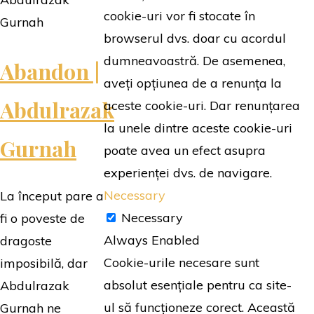
cookie-uri vor fi stocate în
Ali"
browserul dvs. doar cu acordul
dumneavoastră. De asemenea,
Abandon |
aveți opțiunea de a renunța la
Abdulrazak
aceste cookie-uri. Dar renunțarea
la unele dintre aceste cookie-uri
Gurnah
poate avea un efect asupra
experienței dvs. de navigare.
Necessary
La început pare a
Necessary
fi o poveste de
Always Enabled
dragoste
Cookie-urile necesare sunt
imposibilă, dar
absolut esențiale pentru ca site-
Abdulrazak
ul să funcționeze corect. Această
Gurnah ne