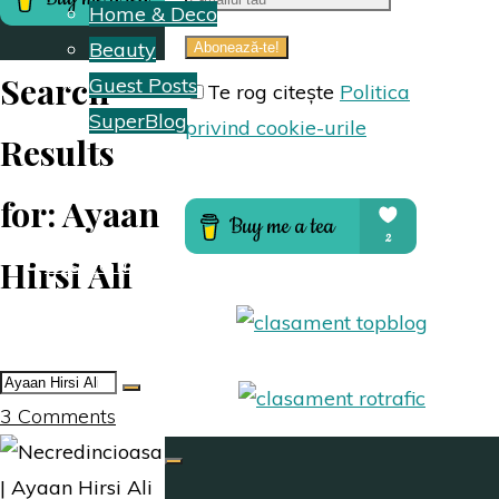
Home & Deco
Beauty
Search
Guest Posts
Te rog citește
Politica
SuperBlog
privind cookie-urile
Results
Hai să colaborăm
for:
Ayaan
Hirsi Ali
Despre mine
Search
for:
3 Comments