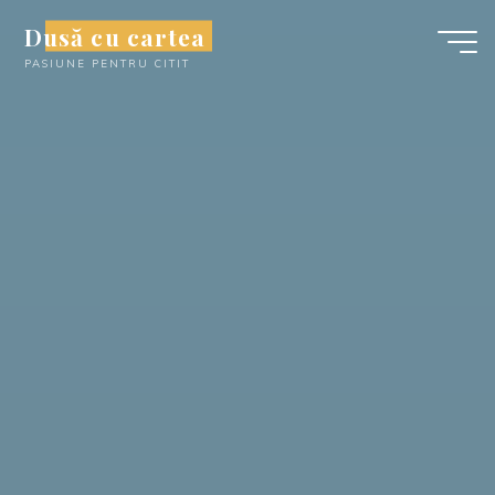
Skip
Dusă cu cartea
to
PASIUNE PENTRU CITIT
content