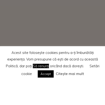
Acest site folosește cookies pentru a-ți îmbunătăți
experiența. Vom presupune că ești de acord cu această
Politică, dar poți
Să renunți
oricând dacă dorești.
Setări
cookie
Citește mai mult
Accept
Home
Recenzii cărti