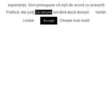
experiența. Vom presupune că ești de acord cu această
Politică, dar poți
Să renunți
oricând dacă dorești.
Setări
cookie
Citește mai mult
Accept
Home
Recenzii cărti
Beletristică
Te rog citește
Politica privind cookie-urile
Search
Caută