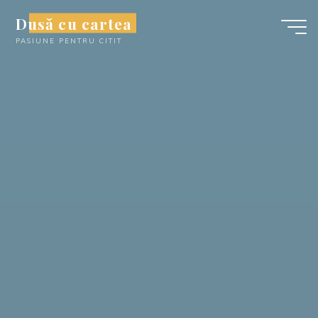
Skip
Dusă cu cartea
to
PASIUNE PENTRU CITIT
content