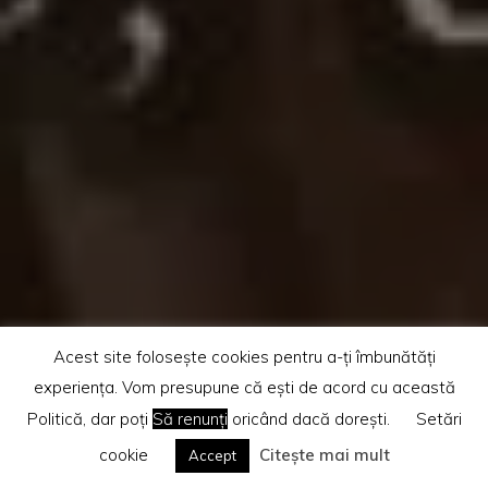
Acest site folosește cookies pentru a-ți îmbunătăți
experiența. Vom presupune că ești de acord cu această
Politică, dar poți
Să renunți
oricând dacă dorești.
Setări
cookie
Citește mai mult
Accept
Home
Diverse