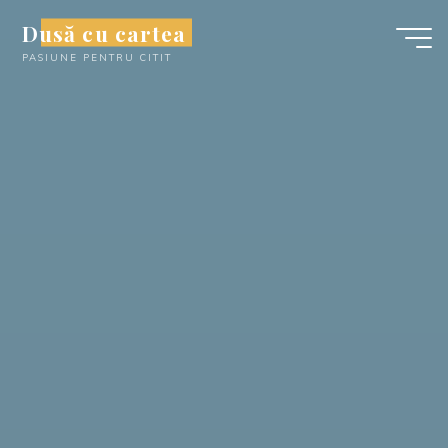
Skip
Dusă cu cartea
to
PASIUNE PENTRU CITIT
content