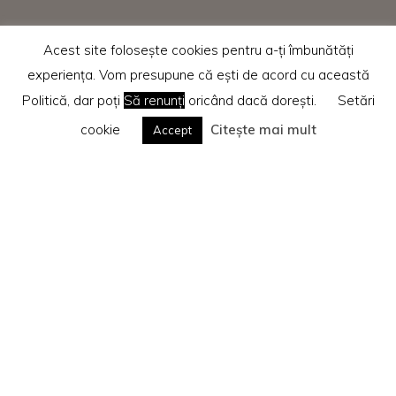
Acest site folosește cookies pentru a-ți îmbunătăți
experiența. Vom presupune că ești de acord cu această
Politică, dar poți
Să renunți
oricând dacă dorești.
Setări
cookie
Citește mai mult
Accept
Home
Recenzii cărti
Te rog citește
Politica privind cookie-urile
Search
Caută