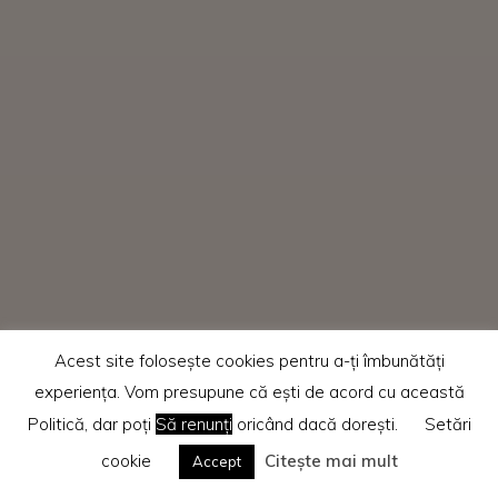
Acest site folosește cookies pentru a-ți îmbunătăți
experiența. Vom presupune că ești de acord cu această
Politică, dar poți
Să renunți
oricând dacă dorești.
Setări
cookie
Citește mai mult
Accept
Home
Recenzii cărti