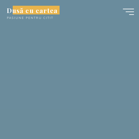
Skip
Dusă cu cartea
to
PASIUNE PENTRU CITIT
content