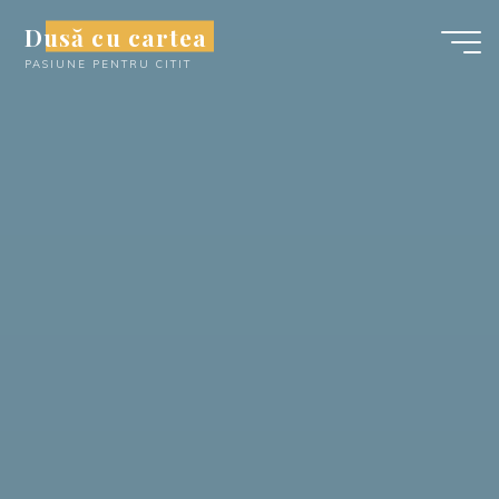
Skip
Dusă cu cartea
to
PASIUNE PENTRU CITIT
content