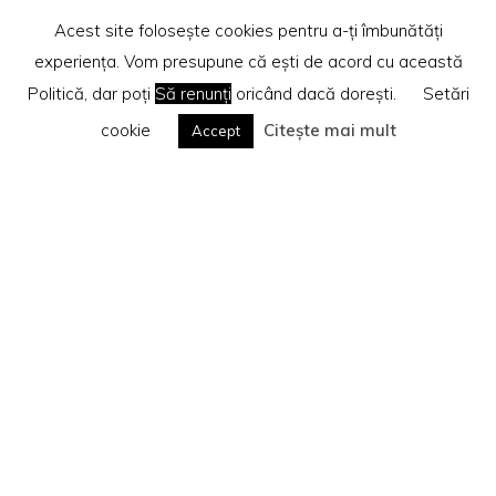
Acest site folosește cookies pentru a-ți îmbunătăți
experiența. Vom presupune că ești de acord cu această
Politică, dar poți
Să renunți
oricând dacă dorești.
Setări
cookie
Citește mai mult
Accept
Home
Recenzii cărti
Te rog citește
Politica privind cookie-urile
Search
Caută